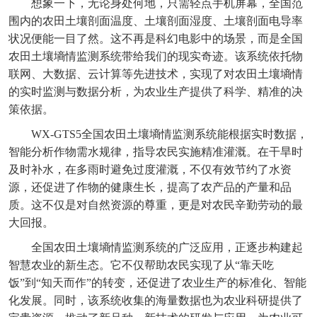
想象一下，无论身处何地，只需轻点手机屏幕，全国范
围内的农田土壤剖面温度、土壤剖面湿度、土壤剖面电导率
状况便能一目了然。这不再是科幻电影中的场景，而是全国
农田土壤墒情监测系统带给我们的现实奇迹。该系统依托物
联网、大数据、云计算等先进技术，实现了对农田土壤墒情
的实时监测与数据分析，为农业生产提供了科学、精准的决
策依据。
WX-GTS5
全国农田土壤墒情监测系统
能根据实时数据，
智能分析作物需水规律，指导农民实施精准灌溉。在干旱时
及时补水，在多雨时避免过度灌溉，不仅有效节约了水资
源，还促进了作物的健康生长，提高了农产品的产量和品
质。这不仅是对自然资源的尊重，更是对农民辛勤劳动的最
大回报。
全国农田土壤墒情监测系统
的广泛应用，正逐步构建起
智慧农业的新生态。它不仅帮助农民实现了从“靠天吃
饭”到“知天而作”的转变，还促进了农业生产的标准化、智能
化发展。同时，该系统收集的海量数据也为农业科研提供了