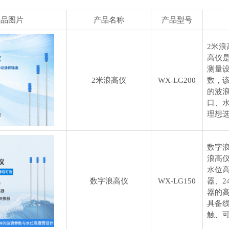
产品图片
产品名称
产品型号
2米浪
高仪
测量
2米浪高仪
WX-LG200
数，
的波
口、
理想
数字浪
浪高
水位
数字浪高仪
WX-LG150
器、2
器的
具备
触、