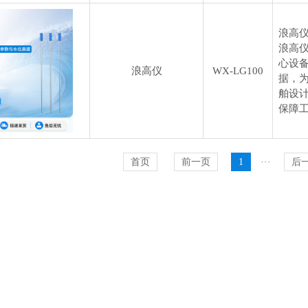
浪高
浪高
心设
浪高仪
WX-LG100
据，
舶设
保障
首页
前一页
1
···
后