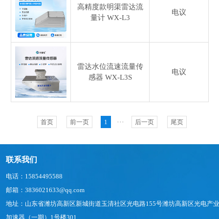
高精度款明渠雷达流
电议
量计
WX-L3
雷达水位流速流量传
电议
感器
WX-L3S
首页
前一页
1
···
后一页
尾页
联系我们
电话：15854495588
邮箱：3836021633@qq.com
地址：山东省潍坊高新区新城街道玉清社区光电路155号潍坊高新区光电产
加速器（一期）1号楼301