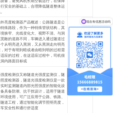
风设备，避免风机长期空载运行，在保障
通行安全的基础上，合理降低隧道整体运
耗。
现在有优惠活动吗
洞外亮度检测器产品概述：公路隧道是公
的特殊路段，作为一种特殊管状结构，其
环境狭窄、光线变化大、视野不清。与洞
亮宽敞的道路不同，车辆进入通过隧道过
电议
一个从明亮进入黑洞，又从黑洞走向明亮
程，对于有明到暗或者由暗到明的过程需
个适应的过程，在这适应过程中，司机很
认洞内路面目标或
光强度检测仪又称隧道光强度监测仪，隧
内照度检测器，隧道光强度检测仪是一款
于实时监测隧道内部光照强度的智能化设
设备具备防潮、抗干扰设计，适用于隧道
电议
劣环境使用，可广泛应用于公路、铁路、
等隧道工程，通过智能化调节照明亮度，
行车安全性和通行舒适度