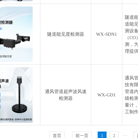
隧道能
道能
测设
隧道能见度检测器
WX-SDN1
（CO
测，
理提
通风
技有
通风管道超声波风速
管道
WX-GD1
检测器
级检
量计
工制
首页
前一页
1
2
···