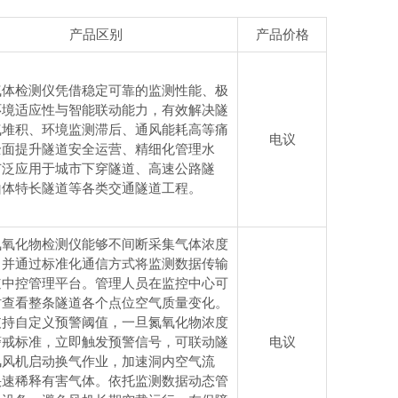
产品区别
产品价格
气体检测仪凭借稳定可靠的监测性能、极
环境适应性与智能联动能力，有效解决隧
气堆积、环境监测滞后、通风能耗高等痛
电议
全面提升隧道安全运营、精细化管理水
广泛应用于城市下穿隧道、高速公路隧
山体特长隧道等各类交通隧道工程。
氮氧化物检测仪能够不间断采集气体浓度
，并通过标准化通信方式将监测数据传输
道中控管理平台。管理人员在监控中心可
时查看整条隧道各个点位空气质量变化。
支持自定义预警阈值，一旦氮氧化物浓度
警戒标准，立即触发预警信号，可联动隧
电议
风风机启动换气作业，加速洞内空气流
快速稀释有害气体。依托监测数据动态管