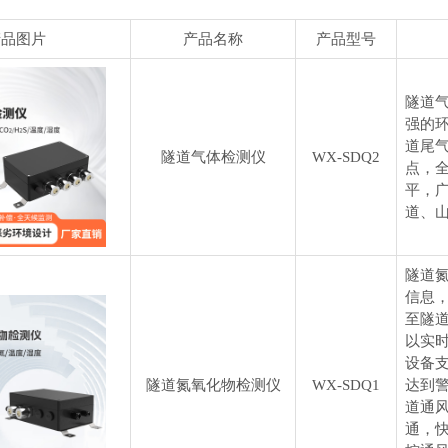
产品图片
产品名称
产品型号
隧道
强的
道尾
隧道气体检测仪
WX-SDQ2
点，
平，
道、
隧道
信息
至隧
以实
设备
隧道氮氧化物检测仪
WX-SDQ1
达到
道通
通，