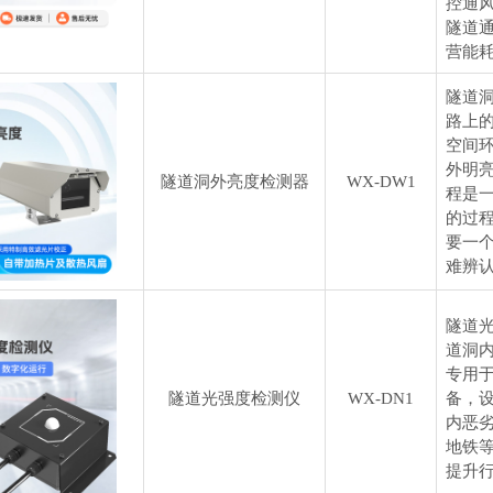
控通
隧道
营能
隧道
路上
空间
外明
隧道洞外亮度检测器
WX-DW1
程是
的过
要一
难辨
隧道
道洞
专用
隧道光强度检测仪
WX-DN1
备，
内恶
地铁
提升