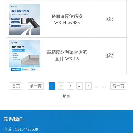
路面温度传感器
电议
WX-HLW485
高精度款明渠雷达流
电议
量计
WX-L3
首页
前一页
1
2
3
4
5
···
···
后一页
尾页
联系我们
电话：15854495588