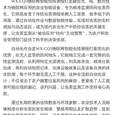
WX-CQ5
物联网智能虫情测报灯
是融合光、电、数控技
术与物联网应用的农业智能设备，专为精准监测田间虫害而
生。它彻底改变了传统虫害测报依赖人工巡查、效率低下的
局面，通过自动化作业与数据智能传输，实现对虫害的实时
感知与动态追踪，成为现代农业生产中防控虫害的关键支
撑，让虫害监测从“被动应对”转向“主动预警”，为农户和农
业管理部门提供了科学的决策依据。
自动化作业是WX-CQ5
物联网智能虫情测报灯
最突出的
优势，在无人监管的田间地头，它能独立完成一套完整的虫
情监测流程。从利用特定光源诱虫，到高效杀虫、精准分装
虫体，再到自动拍照记录、虫体运输收集以及设备自身的排
水防潮，每个环节都无需人工干预。这种全流程自动化设
计，不仅省去了农户频繁往返田间的麻烦，更避免了人工观
测可能出现的漏记、误判问题，让虫害监测工作变得省心高
效。
通过长期积累的虫情数据与环境参数，农业技术人员能
够精准分析虫害的发生规律、繁殖周期以及扩散趋势，提前