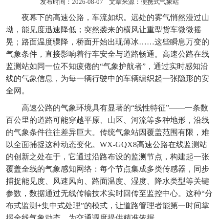
发布时间：2026-08-07 文章来源：
便携式气象站
夜幕下的高速公路，车流如织。远处的雾气悄然漫过山
坳，能见度迅速降低；突然袭来的横风让重型货车微微摇
晃；路面温度骤降，桥面开始出现薄冰……这些瞬息万变的
气象条件，直接影响着行车安全与道路畅通。
高速公路在线
监测站
如同一位不知疲倦的“气象护航者”，通过实时感知沿
线的气象信息，为每一辆行驶中的车辆编织起一张隐形的安
全网。
高速公路的气象环境具有显著的“线性特征”——一条数
百公里的道路可能穿越平原、山区、河流等多种地形，沿线
的气象条件往往差异巨大。传统气象站因覆盖范围有限，难
以全面捕捉这种动态变化。WX-GQX8
高速公路在线监测站
的创新之处在于，它通过沿路布设的监测节点，构建起一张
覆盖全线的气象感知网络：每个节点集成多类传感器，同步
捕捉能见度、风速风向、路面温度、湿度、降水类型等关键
参数，数据通过无线传输技术实时回传至监控中心。这种“分
布式监测+集中式处理”的模式，让道路管理者能第一时间掌
握全线气象动态，为交通调度提供精准依据。