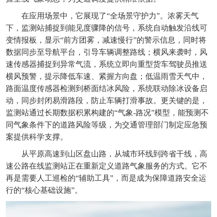
在应用场景中，它展现了“全场景守护力”。浓雾天气
下，监测站捕捉到能见度骤降的信号，系统自动触发沿线可
变情报板，显示“前方团雾，减速慢行”的警示信息，同时将
数据同步至导航平台，引导车辆调整路线；横风来袭时，风
速传感器捕捉到异常气流，系统立即向重型货车驾驶员推送
横风预警，提示降低车速、紧握方向盘；低温雨雪天气中，
路面温度传感器检测到桥面结冰风险，系统联动除冰设备启
动，同步封闭易滑路段，防止车辆打滑事故。更关键的是，
监测站通过长期数据积累构建的“气象-路况”模型，能预测不
同气象条件下的道路风险等级，为交通管理部门制定应急预
案提供科学支撑。
从平原高速到山区盘山路，从城市环线到跨省干线，高
速公路在线监测站正在重新定义道路气象服务的方式。它不
再是需要人工巡检的“辅助工具”，而是成为保障道路安全运
行的“核心基础设施”。