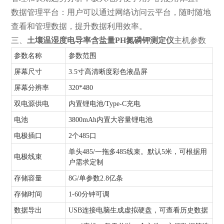
数据管理平台：用户可以通过网络访问云平台，随时随地
查看和管理数据，提升数据利用效率。
三、
土壤温湿度电导率含盐量PH氮磷钾测定仪
主机参数
参数名称
参数范围
屏幕尺寸
3.5寸高清晰度彩色液晶屏
屏幕分辨率
320*480
双电源供电
内置锂电池/Type-C充电
电池
3800mAh内置大容量锂电池
电极插口
2个485口
单头485/一拖多485线束。默认5米，可根据用
电极线束
户需求定制
存储容量
8G/单参数2.8亿条
存储时间
1-60分钟可调
数据导出
USB连接电脑生成虚拟硬盘，可查看历史数据