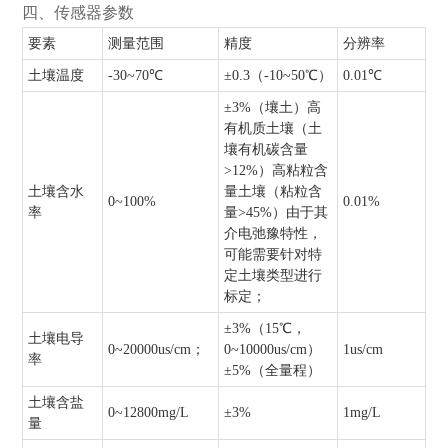
四、传感器参数
要素
测量范围
精度
分辨率
土壤温度
-30~70℃
±0.3（-10~50℃）
0.01℃
±3%（壤土）高
有机质土壤（土
壤有机碳含量
>12%）高粘粒含
土壤含水
量土壤（粘粒含
0~100%
0.01%
率
量>45%）由于其
介电弛豫特性，
可能需要针对特
定土壤类型进行
标定；
±3%（15℃，
土壤电导
0~20000us/cm；
0~10000us/cm）
1us/cm
率
±5%（全量程）
土壤含盐
0~12800mg/L
±3%
1mg/L
量