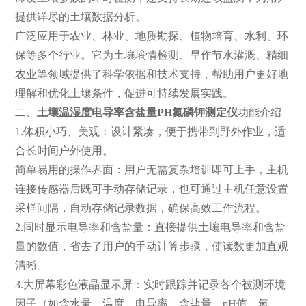
提供详尽的土壤数据分析。
广泛应用于农业、林业、地质勘探、植物培育、水利、环
保等多个行业。它为土壤墒情检测、旱作节水灌溉、精细
农业等领域提供了科学依据和技术支持，帮助用户更好地
理解和优化土壤条件，促进可持续发展实践。
二、
土壤温湿度电导率含盐量PH氮磷钾测定仪
功能介绍
1.体积小巧、美观：设计紧凑，便于携带到野外作业，适
合长时间户外使用。
简单易用的操作界面：用户无需复杂培训即可上手，主机
连接传感器后既可手动存储记录，也可通过主机任意设置
采样间隔，自动存储记录数据，确保高效工作流程。
2.同时显示电导率和含盐量：直接提供土壤电导率和含盐
量的数值，省去了用户的手动计算步骤，使读数更加直观
清晰。
3.大屏幕彩色液晶显示屏：实时跟踪并记录各个被测环境
因子（如含水量、温度、电导率、含盐量、pH值、氮、