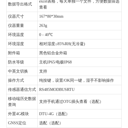
excel表格，每天单独一个文件，方便数据筛选
数据导出格式
查看
仪器尺寸
167*80*30mm
仪器重量
263g
环境温度
0 - 40℃
环境湿度
相对湿度≤85%RH(无冷凝)
附件箱
黑色铝合金外箱
防水等级
主机IP65/电极IP68
中英文切换
支持
操作方式
纯按键，设置/OK同一键，湿手不影响操作
传感器通信方式
RS485MODBUSRTU
移动端历史数据
支持手机通过OTG插头查看（选配）
查询
外置4G模块
DTU-4G（选配）
GNSS定位
选配（选配）