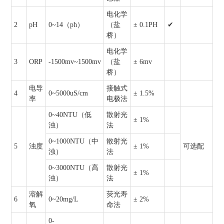
电化学
2
pH
0~14（ph）
（盐
± 0.1PH
✔
桥）
电化学
3
ORP
-1500mv~1500mv
（盐
± 6mv
桥）
电导
接触式
4
0~5000uS/cm
± 1.5%
率
电极法
0~40NTU（低
散射光
± 1%
浊）
法
0~1000NTU（中
散射光
5
浊度
± 1%
可选配
浊）
法
0~3000NTU（高
散射光
± 1%
浊）
法
溶解
荧光寿
6
0~20mg/L
± 2%
氧
命法
0-