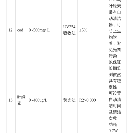
叶绿素
带有自
动清洁
器，可
UV254
12
cod
0~500mg/ L
±5%
防止生
吸收法
物附
着，避
免光窗
污染，
以保证
长期监
测依然
具有稳
定性；
可设置
叶绿
自动清
13
0~400ug/L
荧光法
R2>0.999
素
洁时间
及清洁
次数，
功耗
0.7W