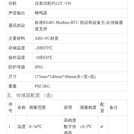
功耗
仪表功耗约12V /1W
声音输出
蜂鸣器
标准RS485 Modbus-RTU 协议和设备主/从传输通
通讯协议
道支持
主要材料
ABS+PC材质
存储温度
-20到70℃
操作温度
-10到50℃
防护等级
IP65
尺寸
175mm*140mm*49mm(长×宽×高)
重量
约0.5KG
五、传感器配置 （选）
序
配
名称
测量范围
原理
测量精度
备注
号
置
高精度
1
温度
0~50℃
数字传
±0.3℃
✔
感器