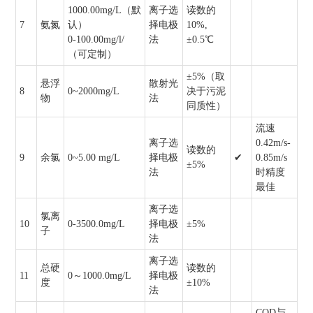
1000.00mg/L（默
离子选
读数的
7
氨氮
认）
择电极
10%,
0-100.00mg/l/
法
±0.5℃
（可定制）
±5%（取
悬浮
散射光
8
0~2000mg/L
决于污泥
物
法
同质性）
流速
离子选
0.42m/s-
读数的
9
余氯
0~5.00 mg/L
择电极
✔
0.85m/s
±5%
法
时精度
最佳
离子选
氯离
10
0-3500.0mg/L
择电极
±5%
子
法
离子选
总硬
读数的
11
0～1000.0mg/L
择电极
度
±10%
法
COD与